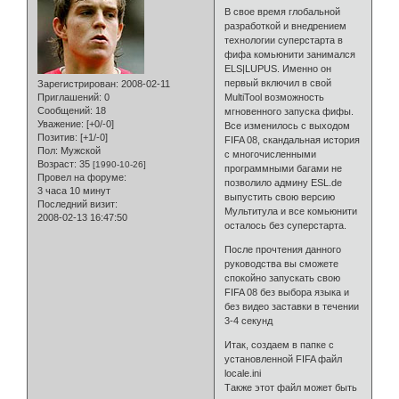
В свое время глобальной
разработкой и внедрением
технологии суперстарта в
фифа комьюнити занимался
ELS|LUPUS. Именно он
первый включил в свой
Зарегистрирован
: 2008-02-11
Приглашений:
0
MultiTool возможность
Сообщений:
18
мгновенного запуска фифы.
Уважение:
[+0/-0]
Все изменилось с выходом
Позитив:
[+1/-0]
FIFA 08, скандальная история
Пол:
Мужской
с многочисленными
Возраст:
35
[1990-10-26]
программными багами не
Провел на форуме:
позволило админу ESL.de
3 часа 10 минут
выпустить свою версию
Последний визит:
Мультитула и все комьюнити
2008-02-13 16:47:50
осталось без суперстарта.
После прочтения данного
руководства вы сможете
спокойно запускать свою
FIFA 08 без выбора языка и
без видео заставки в течении
3-4 секунд
Итак, создаем в папке с
установленной FIFA файл
locale.ini
Также этот файл может быть