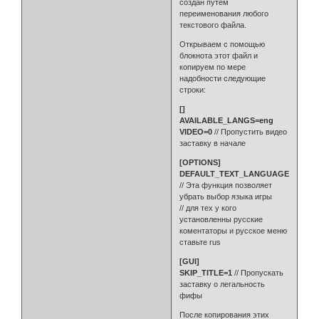
создан путем
переименования любого
текстового файла.
Открываем с помощью
блокнота этот файл и
копируем по мере
надобности следующие
строки:
[]
AVAILABLE_LANGS=eng
VIDEO=0
// Пропустить видео
заставку в начале
[OPTIONS]
DEFAULT_TEXT_LANGUAGE=eng
// Эта функция позволяет
убрать выбор языка игры
// для тех у кого
установленны русские
коментаторы и русское меню
ставьте rus
[GUI]
SKIP_TITLE=1
// Пропускать
заставку о легальность
фифы
После копирования этих