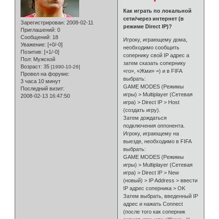
Как играть по локальной
сети/через интернет (в
Зарегистрирован
: 2008-02-11
режиме Direct IP)?
Приглашений:
0
Сообщений:
18
Игроку, играющему дома,
Уважение:
[+0/-0]
необходимо сообщить
Позитив:
[+1/-0]
сопернику свой IP адрес а
Пол:
Мужской
затем сказать сопернику
Возраст:
35
[1990-10-26]
«го», «Жми» =) и в FIFA
Провел на форуме:
выбрать:
3 часа 10 минут
GAME MODES (Режимы
Последний визит:
игры) > Multiplayer (Сетевая
2008-02-13 16:47:50
игра) > Direct IP > Host
(создать игру).
Затем дождаться
подключения оппонента.
Игроку, играющему на
выезде, необходимо в FIFA
выбрать:
GAME MODES (Режимы
игры) > Multiplayer (Сетевая
игра) > Direct IP > New
(новый) > IP Address > ввести
IP адрес соперника > OK
Затем выбрать, введенный IP
адрес и нажать Connect
(после того как соперник