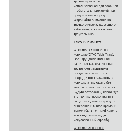
третий игрок может
использоваться для паса или
чтобы стать приманкой при
продвижении вперед.
Обращайте внимание на
третьего игрока, делающего
набегание, в этой тактике
треугольника
Тактики в защите
Q+Num6 : Оффсайдная
ловушка (OT-Offside Trap):
Это - фундаментальная
защитная тактика, которая
заставляет защитников
специально двигаться
вперед, чтобы заманить в
ловушку атакующего без
мяча в положение вне игры.
Будьте осторожны, используя
эту тактику, поскольку все
защитники должны двинуться
синхронно и выбор времени
должен быть точным! Кароче
все защитники создают
искусственный офсайд.
Q+Num2: Зональная