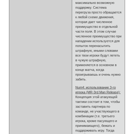
максимально возможную
поддержку. Система
перегруза просто обращается
к любой схеме движения,
которая дает численное
преимущество в отдельной
части поля. В этом случае
численное преимущество при
нападении используется для
попыток перенасытить
штрафную, иными словами
все твои игроки будут лететь
в чужую штрафную,
применяется в основном в
конце матча, когда
проигрываешь и очень нужно
забить.
Num4: использование 3-го
игрока (MR-3rd Man Release):
Концепция этой атакующей
тактики состоит в том, чтобы
заставить партнера по
команде, не участвующего в
комбинации (т.е. третьего
игрока, кроме пасующего и
принимающего), бежать и
поддерживать игру. Тогда