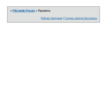
»
Fifa'wniki Forum
»
Правила
Рейтинг форумов
|
Создать форум бесплатно