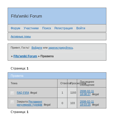
Fifa'wniki Forum
Форум
Участники
Поиск
Регистрация
Войти
Активные темы
Привет, Гость!
Войдите
или
зарегистрируйтесь
.
»
Fifa'wniki Forum
»
Правила
Страница:
1
Правила
Последнее
Тема
Ответов
Просмотров
сообщение
2008-02-11
FAQ FIFA
illegal
1
1193
18:08:27
illegal
Закрыта
Регламент
2008-02-11
0
103
регулярних турнірів
illegal
18:03:25
illegal
Страница:
1