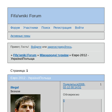
Fifa'wniki Forum
Форум
Участники
Поиск
Регистрация
Войти
Активные темы
Привет, Гость!
Войдите
или
зарегистрируйтесь
.
»
Fifa'wniki Forum
»
Міжнародні турніри
»
Євро 2012 -
Україна\Польща
Страница:
1
Євро 2012 - Україна\Польща
Поделиться
2008-
1
illegal
02-12 00:14:51
Scouse
Обговрюємо
0