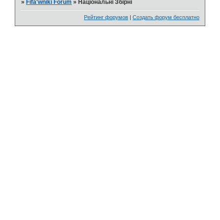
»
Fifa'wniki Forum
»
Національні Збірні
Рейтинг форумов
|
Создать форум бесплатно