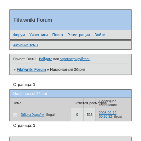
Fifa'wniki Forum
Форум
Участники
Поиск
Регистрация
Войти
Активные темы
Привет, Гость!
Войдите
или
зарегистрируйтесь
.
»
Fifa'wniki Forum
»
Національні Збірні
Страница:
1
Національні Збірні
Последнее
Тема
Ответов
Просмотров
сообщение
2008-02-12
Збірна України
illegal
0
513
00:20:32
illegal
Страница:
1